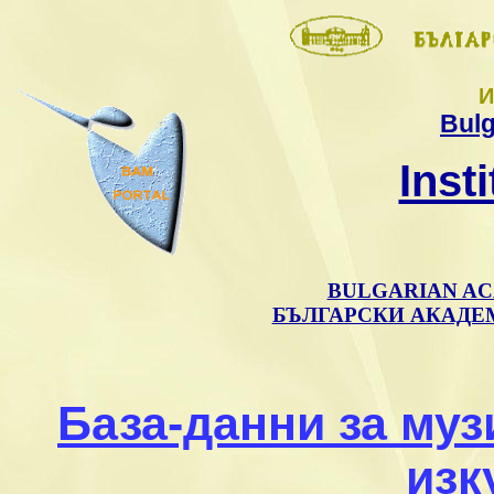
И
Bulg
Inst
BULGARIAN AC
БЪЛГАРСКИ АКАДЕ
База-данни за му
изк